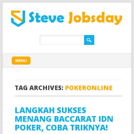
Main menu
Skip
MENU
to
content
TAG ARCHIVES:
POKERONLINE
LANGKAH SUKSES
MENANG BACCARAT IDN
POKER, COBA TRIKNYA!