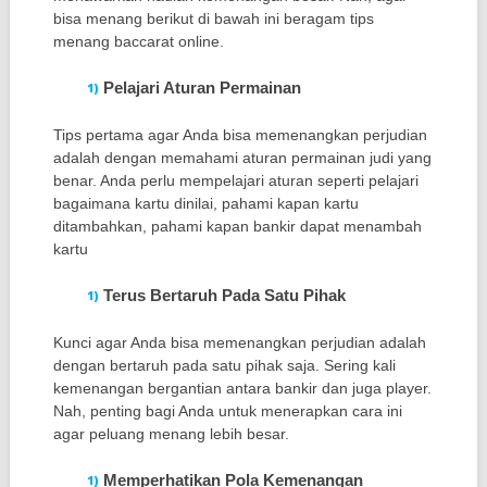
bisa menang berikut di bawah ini beragam tips
menang baccarat online.
Pelajari Aturan Permainan
Tips pertama agar Anda bisa memenangkan perjudian
adalah dengan memahami aturan permainan judi yang
benar. Anda perlu mempelajari aturan seperti pelajari
bagaimana kartu dinilai, pahami kapan kartu
ditambahkan, pahami kapan bankir dapat menambah
kartu
Terus Bertaruh Pada Satu Pihak
Kunci agar Anda bisa memenangkan perjudian adalah
dengan bertaruh pada satu pihak saja. Sering kali
kemenangan bergantian antara bankir dan juga player.
Nah, penting bagi Anda untuk menerapkan cara ini
agar peluang menang lebih besar.
Memperhatikan Pola Kemenangan