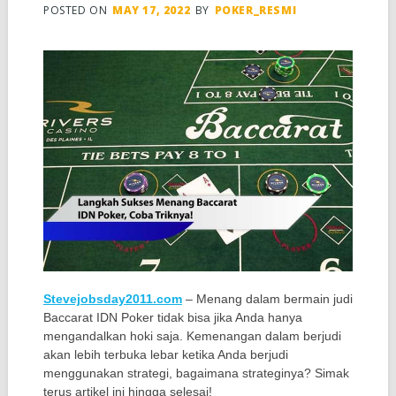
POSTED ON
MAY 17, 2022
BY
POKER_RESMI
Stevejobsday2011.com
– Menang dalam bermain judi
Baccarat IDN Poker tidak bisa jika Anda hanya
mengandalkan hoki saja. Kemenangan dalam berjudi
akan lebih terbuka lebar ketika Anda berjudi
menggunakan strategi, bagaimana strateginya? Simak
terus artikel ini hingga selesai!