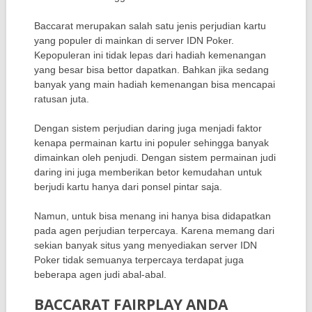
Baccarat merupakan salah satu jenis perjudian kartu
yang populer di mainkan di server IDN Poker.
Kepopuleran ini tidak lepas dari hadiah kemenangan
yang besar bisa bettor dapatkan. Bahkan jika sedang
banyak yang main hadiah kemenangan bisa mencapai
ratusan juta.
Dengan sistem perjudian daring juga menjadi faktor
kenapa permainan kartu ini populer sehingga banyak
dimainkan oleh penjudi. Dengan sistem permainan judi
daring ini juga memberikan betor kemudahan untuk
berjudi kartu hanya dari ponsel pintar saja.
Namun, untuk bisa menang ini hanya bisa didapatkan
pada agen perjudian terpercaya. Karena memang dari
sekian banyak situs yang menyediakan server IDN
Poker tidak semuanya terpercaya terdapat juga
beberapa agen judi abal-abal.
BACCARAT FAIRPLAY ANDA