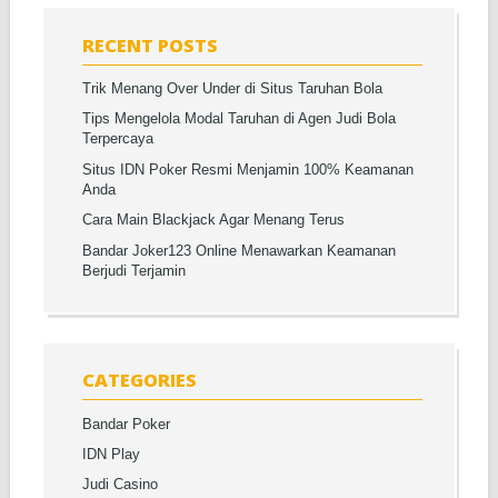
RECENT POSTS
Trik Menang Over Under di Situs Taruhan Bola
Tips Mengelola Modal Taruhan di Agen Judi Bola
Terpercaya
Situs IDN Poker Resmi Menjamin 100% Keamanan
Anda
Cara Main Blackjack Agar Menang Terus
Bandar Joker123 Online Menawarkan Keamanan
Berjudi Terjamin
CATEGORIES
Bandar Poker
IDN Play
Judi Casino