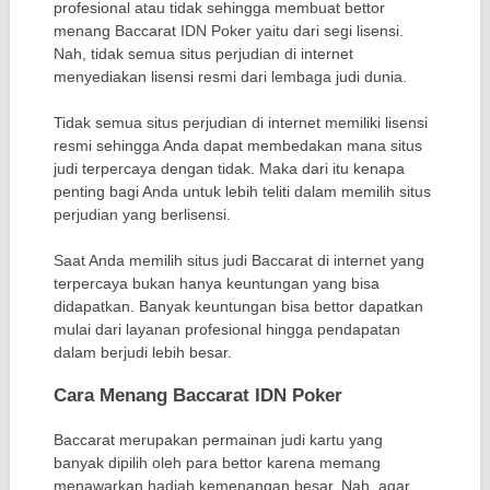
profesional atau tidak sehingga membuat bettor
menang Baccarat IDN Poker yaitu dari segi lisensi.
Nah, tidak semua situs perjudian di internet
menyediakan lisensi resmi dari lembaga judi dunia.
Tidak semua situs perjudian di internet memiliki lisensi
resmi sehingga Anda dapat membedakan mana situs
judi terpercaya dengan tidak. Maka dari itu kenapa
penting bagi Anda untuk lebih teliti dalam memilih situs
perjudian yang berlisensi.
Saat Anda memilih situs judi Baccarat di internet yang
terpercaya bukan hanya keuntungan yang bisa
didapatkan. Banyak keuntungan bisa bettor dapatkan
mulai dari layanan profesional hingga pendapatan
dalam berjudi lebih besar.
Cara Menang Baccarat IDN Poker
Baccarat merupakan permainan judi kartu yang
banyak dipilih oleh para bettor karena memang
menawarkan hadiah kemenangan besar. Nah, agar