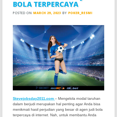
BOLA TERPERCAYA
POSTED ON
MARCH 29, 2023
BY
POKER_RESMI
Stevejobsday2011.com
– Mengelola modal taruhan
dalam berjudi merupakan hal penting agar Anda bisa
menikmati hasil perjudian yang besar di agen judi bola
terpercaya di internet. Nah, untuk membantu Anda