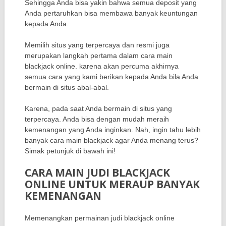
Sehingga Anda bisa yakin bahwa semua deposit yang
Anda pertaruhkan bisa membawa banyak keuntungan
kepada Anda.
Memilih situs yang terpercaya dan resmi juga
merupakan langkah pertama dalam cara main
blackjack online. karena akan percuma akhirnya
semua cara yang kami berikan kepada Anda bila Anda
bermain di situs abal-abal.
Karena, pada saat Anda bermain di situs yang
terpercaya. Anda bisa dengan mudah meraih
kemenangan yang Anda inginkan. Nah, ingin tahu lebih
banyak cara main blackjack agar Anda menang terus?
Simak petunjuk di bawah ini!
CARA MAIN JUDI BLACKJACK
ONLINE UNTUK MERAUP BANYAK
KEMENANGAN
Memenangkan permainan judi blackjack online