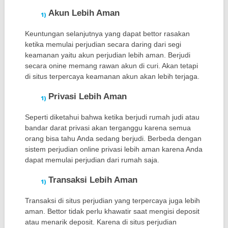
Akun Lebih Aman
Keuntungan selanjutnya yang dapat bettor rasakan
ketika memulai perjudian secara daring dari segi
keamanan yaitu akun perjudian lebih aman. Berjudi
secara onine memang rawan akun di curi. Akan tetapi
di situs terpercaya keamanan akun akan lebih terjaga.
Privasi Lebih Aman
Seperti diketahui bahwa ketika berjudi rumah judi atau
bandar darat privasi akan terganggu karena semua
orang bisa tahu Anda sedang berjudi. Berbeda dengan
sistem perjudian online privasi lebih aman karena Anda
dapat memulai perjudian dari rumah saja.
Transaksi Lebih Aman
Transaksi di situs perjudian yang terpercaya juga lebih
aman. Bettor tidak perlu khawatir saat mengisi deposit
atau menarik deposit. Karena di situs perjudian