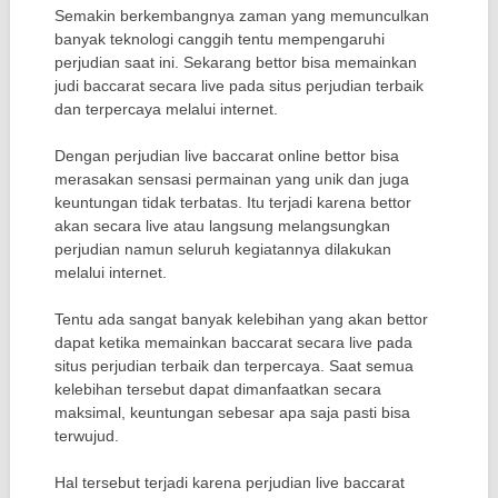
Semakin berkembangnya zaman yang memunculkan
banyak teknologi canggih tentu mempengaruhi
perjudian saat ini. Sekarang bettor bisa memainkan
judi baccarat secara live pada situs perjudian terbaik
dan terpercaya melalui internet.
Dengan perjudian live baccarat online bettor bisa
merasakan sensasi permainan yang unik dan juga
keuntungan tidak terbatas. Itu terjadi karena bettor
akan secara live atau langsung melangsungkan
perjudian namun seluruh kegiatannya dilakukan
melalui internet.
Tentu ada sangat banyak kelebihan yang akan bettor
dapat ketika memainkan baccarat secara live pada
situs perjudian terbaik dan terpercaya. Saat semua
kelebihan tersebut dapat dimanfaatkan secara
maksimal, keuntungan sebesar apa saja pasti bisa
terwujud.
Hal tersebut terjadi karena perjudian live baccarat