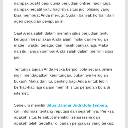
dampak positif bagi dunia perjudian online, hadir juga
dampak negatif yaitu hadirnya situs judi phising yang
bisa membuat Anda merugi. Sudah banyak korban dari
agen perjudian penipuan ini.
Saat Anda salah dalam memilih situs perjudian tentu
kerugian besar akan Anda alami mulai dari kerugian
materi, waktu, tenaga, dan masih banyak lagi. Maka
dari itu, jangan sampai Anda salah dalam memilih situs
judi.
Tentunya tujuan Anda ketika berjudi bola secara online
ingin mendapatkan keuntungan, bukannya kerugian
bukan? Maka dari itu, penting bagi Anda untuk lebih
berhati-hati lagi dalam memilih situs perjudian bola di
internet.
Sebelum memilih
Situs Bandar Judi Bola Terbaru
,
cari informasi tentang reputasi dan sejarahnya. Periksa
apakah situs tersebut memiliki lisensi resmi dan
apakah telah terdaftar di badan pengawas yang terkait.