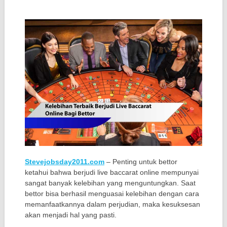
Stevejobsday2011.com
– Penting untuk bettor
ketahui bahwa berjudi live baccarat online mempunyai
sangat banyak kelebihan yang menguntungkan. Saat
bettor bisa berhasil menguasai kelebihan dengan cara
memanfaatkannya dalam perjudian, maka kesuksesan
akan menjadi hal yang pasti.