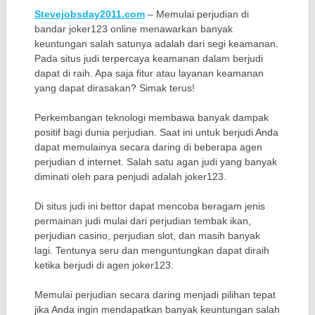
Stevejobsday2011.com
– Memulai perjudian di
bandar joker123 online menawarkan banyak
keuntungan salah satunya adalah dari segi keamanan.
Pada situs judi terpercaya keamanan dalam berjudi
dapat di raih. Apa saja fitur atau layanan keamanan
yang dapat dirasakan? Simak terus!
Perkembangan teknologi membawa banyak dampak
positif bagi dunia perjudian. Saat ini untuk berjudi Anda
dapat memulainya secara daring di beberapa agen
perjudian d internet. Salah satu agan judi yang banyak
diminati oleh para penjudi adalah joker123.
Di situs judi ini bettor dapat mencoba beragam jenis
permainan judi mulai dari perjudian tembak ikan,
perjudian casino, perjudian slot, dan masih banyak
lagi. Tentunya seru dan menguntungkan dapat diraih
ketika berjudi di agen joker123.
Memulai perjudian secara daring menjadi pilihan tepat
jika Anda ingin mendapatkan banyak keuntungan salah